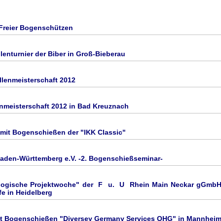
Freier Bogenschützen
lenturnier der Biber in Groß-Bieberau
llenmeisterschaft 2012
nmeisterschaft 2012 in Bad Kreuznach
mit Bogenschießen der "IKK Classic"
den-Württemberg e.V. -2. Bogenschießseminar-
gogische Projektwoche" der F u. U Rhein Main Neckar gGmbH 
fe in Heidelberg
it Bogenschießen "Diversey Germany Services OHG" in Mannhei