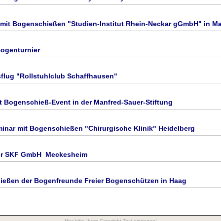
mit Bogenschießen "Studien-Institut Rhein-Neckar gGmbH" in 
ogenturnier
lug "Rollstuhlclub Schaffhausen"
it Bogenschieß-Event in der Manfred-Sauer-Stiftung
ar mit Bogenschießen "Chirurgische Klinik" Heidelberg
er SKF GmbH Meckesheim
ießen der Bogenfreunde Freier Bogenschützen in Haag
Hier bitte Ihren Copyright-Text eintragen!