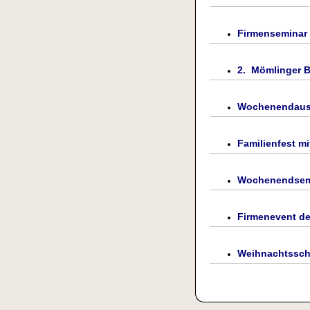
Firmenseminar 
2. Mömlinger B
Wochenendausf
Familienfest m
Wochenendsemin
Firmenevent d
Weihnachtssch